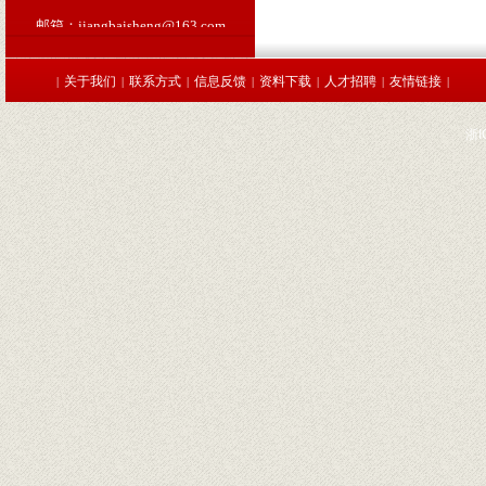
邮箱：jiangbaisheng@163.com
Introtech KMS-M6D美标缩
I
编号：
关于我们
联系方式
信息反馈
资料下载
人才招聘
友情链接
|
|
|
|
|
|
|
浙I
口罩细菌过滤效率(BFE)检